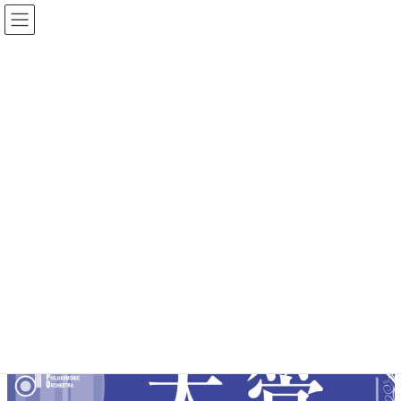
コ
ナ
ン
ビ
テ
ゲ
ン
ー
ツ
シ
へ
ョ
終了した演奏会
ス
ン
キ
に
ッ
移
プ
動
Home
演奏会情報
終了した演奏会
第128回定期演奏会
第128回定期演奏会
最
2015年11月15日
2023年7月26日
終
更
新
日
時
: