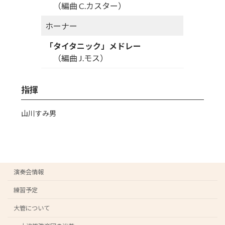
（編曲 C.カスター）
ホーナー
「タイタニック」メドレー
（編曲 J.モス）
指揮
山川すみ男
演奏会情報
練習予定
大管について