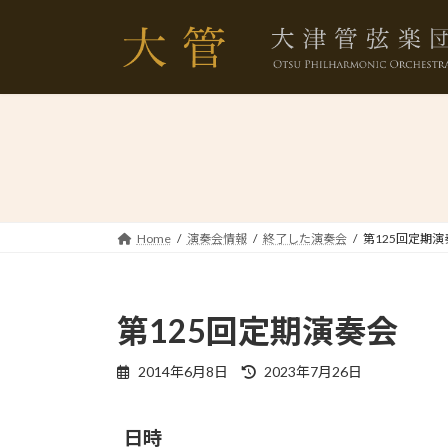
コ
ナ
ン
ビ
テ
ゲ
ン
ー
ツ
シ
へ
ョ
ス
ン
キ
に
ッ
移
プ
動
Home
演奏会情報
終了した演奏会
第125回定期演
第125回定期演奏会
最
2014年6月8日
2023年7月26日
終
更
新
日時