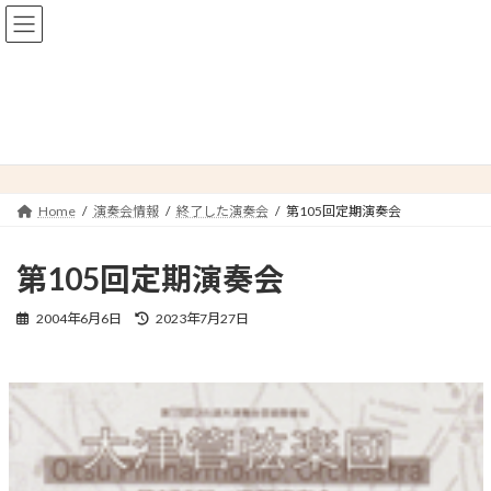
コ
ナ
ン
ビ
テ
ゲ
ン
ー
ツ
シ
へ
ョ
終了した演奏会
ス
ン
キ
に
ッ
移
プ
動
Home
演奏会情報
終了した演奏会
第105回定期演奏会
第105回定期演奏会
最
2004年6月6日
2023年7月27日
終
更
新
日
時
: